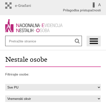
Preskoči
A
A
na
Prilagodba pristupačnosti
glavni
sadržaj
Nestale osobe
Filtrirajte osobe: