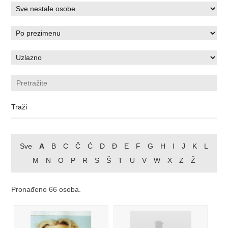
Sve
A
B
C
Č
Ć
D
Đ
E
F
G
H
I
J
K
L
M
N
O
P
R
S
Š
T
U
V
W
X
Z
Ž
Pronađeno 66 osoba.