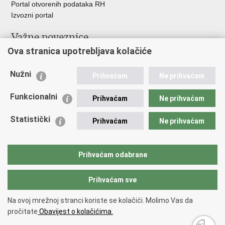
Portal otvorenih podataka RH
Izvozni portal
Važne poveznice
Ova stranica upotrebljava kolačiće
Ministarstvo unutarnjih poslova RH
Ravnateljstvo policije
Nužni
Nestale osobe u Domovinskom ratu (Ministarstvo hrvatskih
Prihvaćam
Ne prihvaćam
branitelja)
Funkcionalni
Ministarstvo znanosti i obrazovanja
Prihvaćam
Ne prihvaćam
Statistički
Prihvaćam
Ne prihvaćam
Prihvaćam odabrane
Prihvaćam sve
Na ovoj mrežnoj stranci koriste se kolačići. Molimo Vas da
Povratak na vrh
pročitate
Obavijest o kolačićima.
Copyright © 2026 Nestali.
Uvjeti korištenja
.
Izjava o pristupačnosti
.