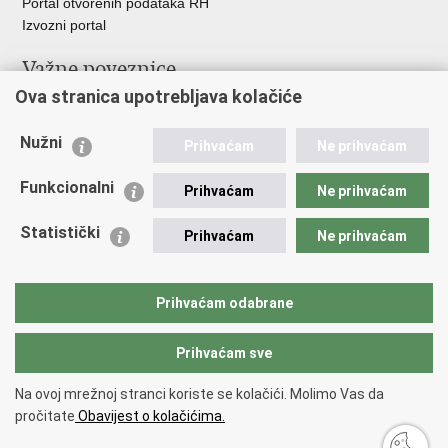
Portal otvorenih podataka RH
Izvozni portal
Važne poveznice
Ova stranica upotrebljava kolačiće
Ministarstvo unutarnjih poslova RH
Ravnateljstvo policije
Nužni
Nestale osobe u Domovinskom ratu (Ministarstvo hrvatskih
Prihvaćam
Ne prihvaćam
branitelja)
Funkcionalni
Ministarstvo znanosti i obrazovanja
Prihvaćam
Ne prihvaćam
Statistički
Prihvaćam
Ne prihvaćam
Prihvaćam odabrane
Prihvaćam sve
Na ovoj mrežnoj stranci koriste se kolačići. Molimo Vas da
Povratak na vrh
pročitate
Obavijest o kolačićima.
Copyright © 2026 Nestali.
Uvjeti korištenja
.
Izjava o pristupačnosti
.