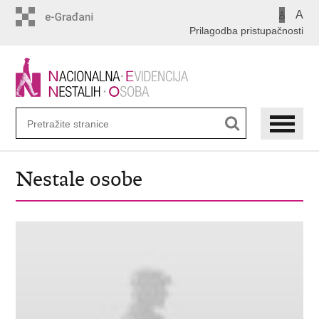
Preskoči
A
A
na
Prilagodba pristupačnosti
glavni
sadržaj
Nestale osobe