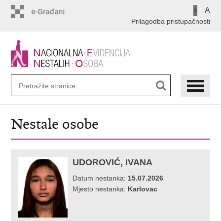
Preskoči
A
A
na
Prilagodba pristupačnosti
glavni
sadržaj
Nestale osobe
UDOROVIĆ, IVANA
Datum nestanka:
15.07.2026
Mjesto nestanka:
Karlovac