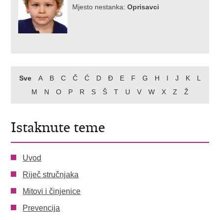
Mjesto nestanka:
Oprisavci
Sve
A
B
C
Č
Ć
D
Đ
E
F
G
H
I
J
K
L
M
N
O
P
R
S
Š
T
U
V
W
X
Z
Ž
Istaknute teme
Uvod
Riječ stručnjaka
Mitovi i činjenice
Prevencija