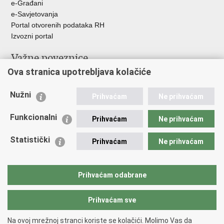
e-Građani
e-Savjetovanja
Portal otvorenih podataka RH
Izvozni portal
Važne poveznice
Ova stranica upotrebljava kolačiće
Ministarstvo unutarnjih poslova RH
Ravnateljstvo policije
Nužni
Nestale osobe u Domovinskom ratu (Ministarstvo hrvatskih
Prihvaćam
Ne prihvaćam
branitelja)
Funkcionalni
Ministarstvo znanosti i obrazovanja
Prihvaćam
Ne prihvaćam
Statistički
Prihvaćam
Ne prihvaćam
Prihvaćam odabrane
Prihvaćam sve
Na ovoj mrežnoj stranci koriste se kolačići. Molimo Vas da
Povratak na vrh