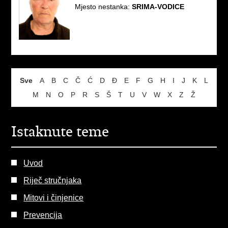
Mjesto nestanka:
SRIMA-VODICE
Sve
A
B
C
Č
Ć
D
Đ
E
F
G
H
I
J
K
L
M
N
O
P
R
S
Š
T
U
V
W
X
Z
Ž
Istaknute teme
Uvod
Riječ stručnjaka
Mitovi i činjenice
Prevencija