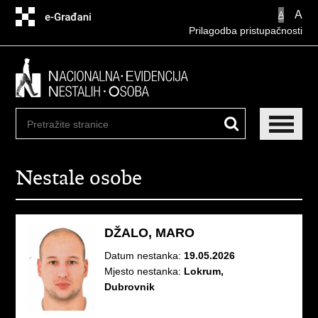
Preskoči
A
A
na
Prilagodba pristupačnosti
glavni
sadržaj
Nestale osobe
DŽALO, MARO
Datum nestanka:
19.05.2026
Mjesto nestanka:
Lokrum,
Dubrovnik