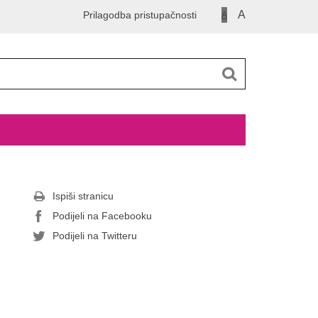
A
Prilagodba pristupačnosti
A
Ispiši stranicu
Podijeli na Facebooku
Podijeli na Twitteru