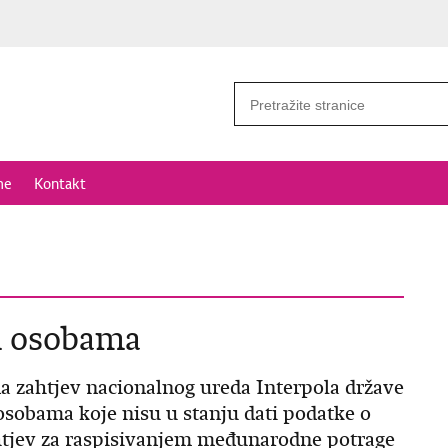
me
Kontakt
m osobama
na zahtjev nacionalnog ureda Interpola države
 osobama koje nisu u stanju dati podatke o
ahtjev za raspisivanjem međunarodne potrage