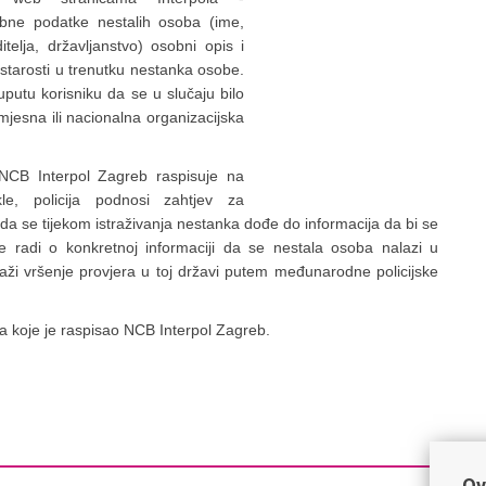
ne podatke nestalih osoba (ime,
elja, državljanstvo) osobni opis i
 starosti u trenutku nestanka osobe.
uputu korisniku da se u slučaju bilo
(mjesna ili nacionalna organizacijska
CB Interpol Zagreb raspisuje na
kle, policija podnosi zahtjev za
 se tijekom istraživanja nestanka dođe do informacija da bi se
 radi o konkretnoj informaciji da se nestala osoba nalazi u
aži vršenje provjera u toj državi putem međunarodne policijske
a koje je raspisao NCB Interpol Zagreb.
Ov