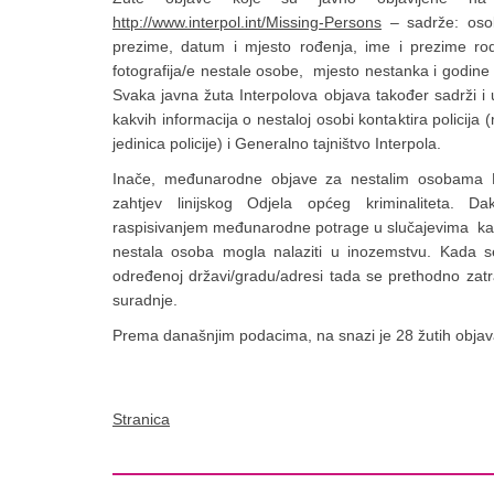
http://www.interpol.int/Missing-Persons
– sadrže: osob
prezime, datum i mjesto rođenja, ime i prezime rodit
fotografija/e nestale osobe, mjesto nestanka i godine
Svaka javna žuta Interpolova objava također sadrži i 
kakvih informacija o nestaloj osobi kontaktira policija 
jedinica policije) i Generalno tajništvo Interpola.
Inače, međunarodne objave za nestalim osobama N
zahtjev linijskog Odjela općeg kriminaliteta. Da
raspisivanjem međunarodne potrage u slučajevima kada
nestala osoba mogla nalaziti u inozemstvu. Kada se
određenoj državi/gradu/adresi tada se prethodno zatr
suradnje.
Prema današnjim podacima, na snazi je 28 žutih objav
Stranica