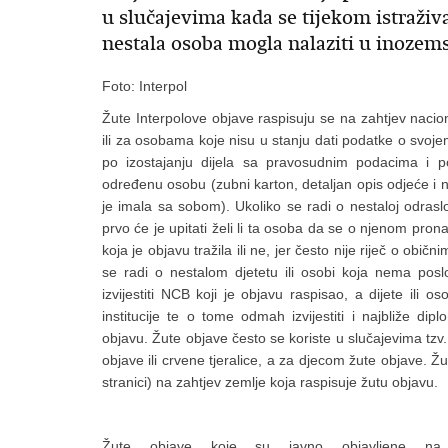
u slučajevima kada se tijekom istraživ
nestala osoba mogla nalaziti u inozem
Foto: Interpol
Žute Interpolove objave raspisuju se na zahtjev nacio
ili za osobama koje nisu u stanju dati podatke o svojem
po izostajanju dijela sa pravosudnim podacima i p
određenu osobu (zubni karton, detaljan opis odjeće i na
je imala sa sobom). Ukoliko se radi o nestaloj odras
prvo će je upitati želi li ta osoba da se o njenom prona
koja je objavu tražila ili ne, jer često nije riječ o obič
se radi o nestalom djetetu ili osobi koja nema p
izvijestiti NCB koji je objavu raspisao, a dijete ili
institucije te o tome odmah izvijestiti i najbliže di
objavu. Žute objave često se koriste u slučajevima tzv. 
objave ili crvene tjeralice, a za djecom žute objave. Ž
stranici) na zahtjev zemlje koja raspisuje žutu objavu.
Žute objave koje su javno objavljene na