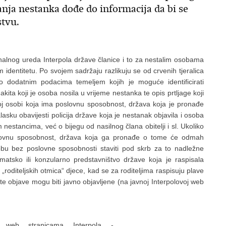
anja nestanka dođe do informacija da bi se
stvu.
nalnog ureda Interpola države članice i to za nestalim osobama
 identitetu. Po svojem sadržaju razlikuju se od crvenih tjeralica
o dodatnim podacima temeljem kojih je moguće identificirati
kita koji je osoba nosila u vrijeme nestanka te opis prtljage koji
loj osobi koja ima poslovnu sposobnost, država koja je pronađe
lasku obavijesti policija države koja je nestanak objavila i osoba
nim nestancima, već o bijegu od nasilnog člana obitelji i sl. Ukoliko
oslovnu sposobnost, država koja ga pronađe o tome će odmah
 osobu bez poslovne sposobnosti staviti pod skrb za to nadležne
plomatsko ili konzularno predstavništvo države koja je raspisala
„roditeljskih otmica“ djece, kad se za roditeljima raspisuju plave
ute objave mogu biti javno objavljene (na javnoj Interpolovoj web
 web stranicama Interpola -