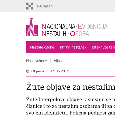
Preskoči
na
glavni
sadržaj
Nestale osobe
Prijavi nestanak
Istaknute te
Naslovnica
Vijesti
Objavljeno: 14.05.2012.
Žute objave za nestali
Žute Interpolove objave raspisuju se 
članice i to za nestalim osobama ili za
svojem identitetu. Policija podnosi z