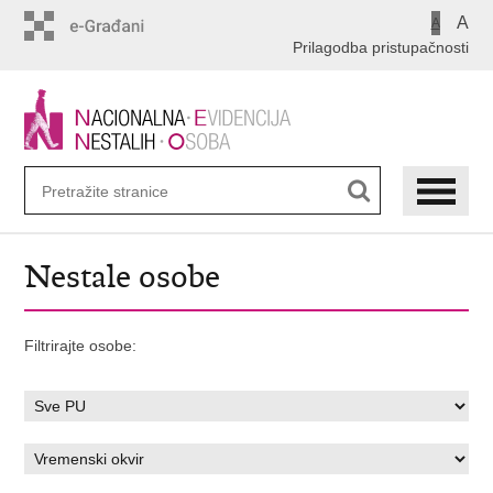
Preskoči
A
A
na
Prilagodba pristupačnosti
glavni
sadržaj
Nestale osobe
Filtrirajte osobe: