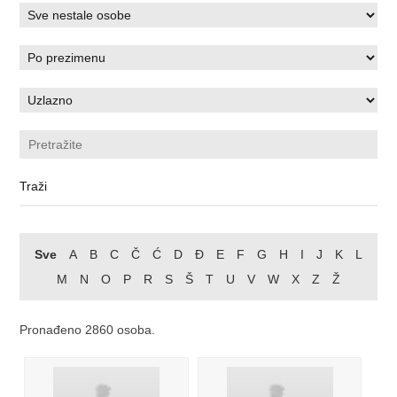
Sve
A
B
C
Č
Ć
D
Đ
E
F
G
H
I
J
K
L
M
N
O
P
R
S
Š
T
U
V
W
X
Z
Ž
Pronađeno 2860 osoba.