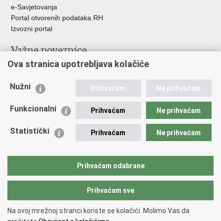
e-Savjetovanja
Portal otvorenih podataka RH
Izvozni portal
Važne poveznice
Ova stranica upotrebljava kolačiće
Ministarstvo unutarnjih poslova RH
Ravnateljstvo policije
Nužni
Nestale osobe u Domovinskom ratu (Ministarstvo hrvatskih
Prihvaćam
Ne prihvaćam
branitelja)
Funkcionalni
Ministarstvo znanosti i obrazovanja
Prihvaćam
Ne prihvaćam
Statistički
Prihvaćam
Ne prihvaćam
Prihvaćam odabrane
Prihvaćam sve
Na ovoj mrežnoj stranci koriste se kolačići. Molimo Vas da
Povratak na vrh