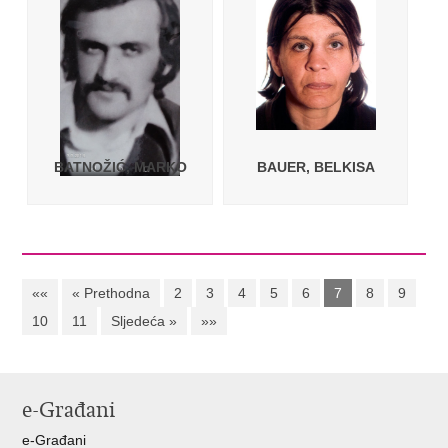
BATNOŽIĆ, MARKO
BAUER, BELKISA
««
« Prethodna
2
3
4
5
6
7
8
9
10
11
Sljedeća »
»»
e-Građani
e-Građani