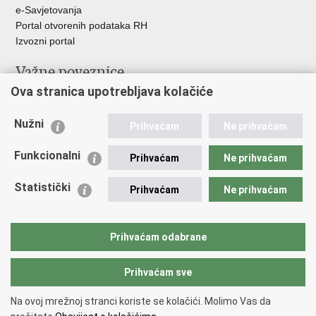
e-Savjetovanja
Portal otvorenih podataka RH
Izvozni portal
Važne poveznice
Ova stranica upotrebljava kolačiće
Ministarstvo unutarnjih poslova RH
Ravnateljstvo policije
Nužni
Nestale osobe u Domovinskom ratu (Ministarstvo hrvatskih
Prihvaćam
Ne prihvaćam
branitelja)
Funkcionalni
Ministarstvo znanosti i obrazovanja
Prihvaćam
Ne prihvaćam
Statistički
Prihvaćam
Ne prihvaćam
Prihvaćam odabrane
Prihvaćam sve
Na ovoj mrežnoj stranci koriste se kolačići. Molimo Vas da
Povratak na vrh