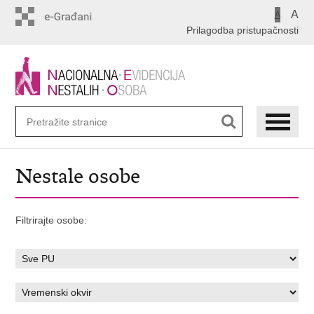
Preskoči
A
A
na
Prilagodba pristupačnosti
glavni
sadržaj
Nestale osobe
Filtrirajte osobe: