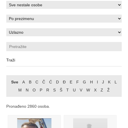
Sve
A
B
C
Č
Ć
D
Đ
E
F
G
H
I
J
K
L
M
N
O
P
R
S
Š
T
U
V
W
X
Z
Ž
Pronađeno 2860 osoba.