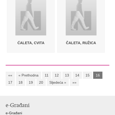
ĆALETA, CVITA
ČALETA, RUŽICA
««
« Prethodna
11
12
13
14
15
16
17
18
19
20
Sljedeća »
»»
e-Građani
e-Građani