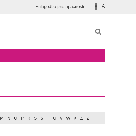
A
Prilagodba pristupačnosti
A
M
N
O
P
R
S
Š
T
U
V
W
X
Z
Ž