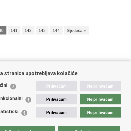
40
141
142
143
144
Sljedeća »
a stranica upotrebljava kolačiće
žni
Prihvaćam
Ne prihvaćam
nkcionalni
Prihvaćam
Ne prihvaćam
atistički
Prihvaćam
Ne prihvaćam