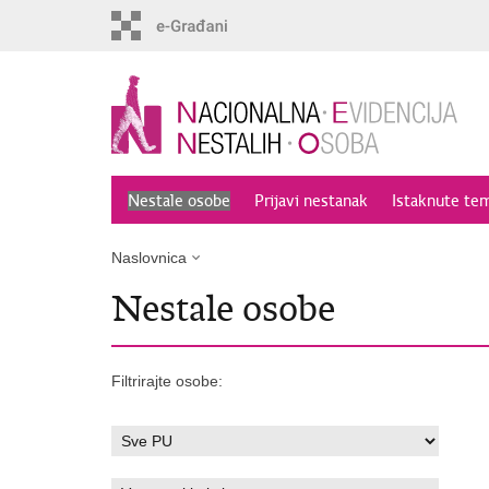
Preskoči
na
glavni
sadržaj
Nestale osobe
Prijavi nestanak
Istaknute te
Naslovnica
Nestale osobe
Filtrirajte osobe: