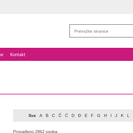
me
Kontakt
Sve
A
B
C
Č
Ć
D
Đ
E
F
G
H
I
J
K
L
Pronađeno 2862 osoba.