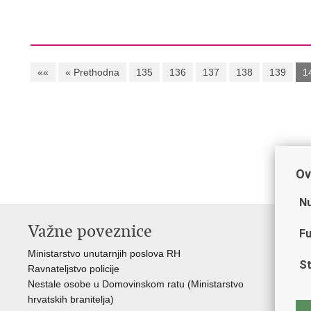
««
« Prethodna
135
136
137
138
139
1
Ov
Nu
Važne poveznice
Fu
Ministarstvo unutarnjih poslova RH
St
Ravnateljstvo policije
Nestale osobe u Domovinskom ratu (Ministarstvo
hrvatskih branitelja)