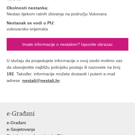
Okolnosti nestanka:
Nestao tijekom ratnih zbivanja na području Vukovara
Nestanak se vodi u PU:
vukovarsko-srijemska
Imate informacije o nestalom? Ispunite obrazac
U slučaju da posjedujete informacije o ovoj osobi molimo vas
da obavijestite najbližu policijsku postaju ili nazovete na broj
192
. Također, informacije možete dostaviti i putem e-mail
adrese:
nestali@nestali.hr
.
e-Građani
e-Građani
e-Savjetovanja