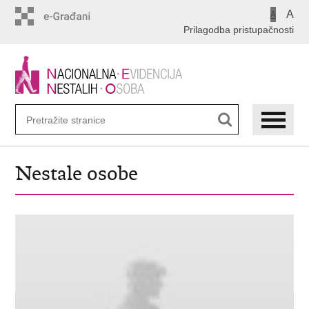
Preskoči
A
A
na
Prilagodba pristupačnosti
glavni
sadržaj
Nestale osobe