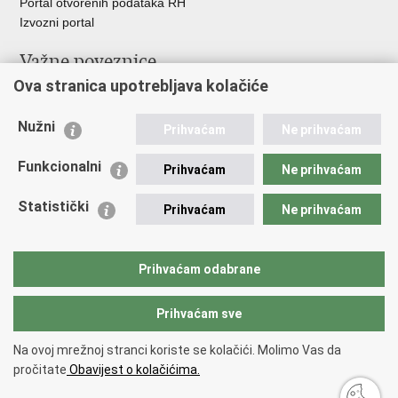
Portal otvorenih podataka RH
Izvozni portal
Važne poveznice
Ova stranica upotrebljava kolačiće
Ministarstvo unutarnjih poslova RH
Ravnateljstvo policije
Nužni
Nestale osobe u Domovinskom ratu (Ministarstvo hrvatskih
Prihvaćam
Ne prihvaćam
branitelja)
Funkcionalni
Ministarstvo znanosti i obrazovanja
Prihvaćam
Ne prihvaćam
Statistički
Prihvaćam
Ne prihvaćam
Prihvaćam odabrane
Prihvaćam sve
Na ovoj mrežnoj stranci koriste se kolačići. Molimo Vas da
Povratak na vrh
pročitate
Obavijest o kolačićima.
Copyright © 2026 Nestali.
Uvjeti korištenja
.
Izjava o pristupačnosti
.