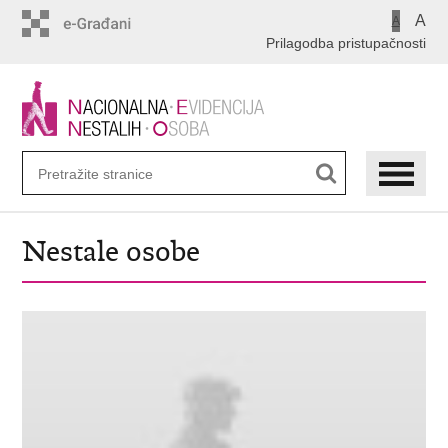
Preskoči
A
A
na
Prilagodba pristupačnosti
glavni
sadržaj
Nestale osobe