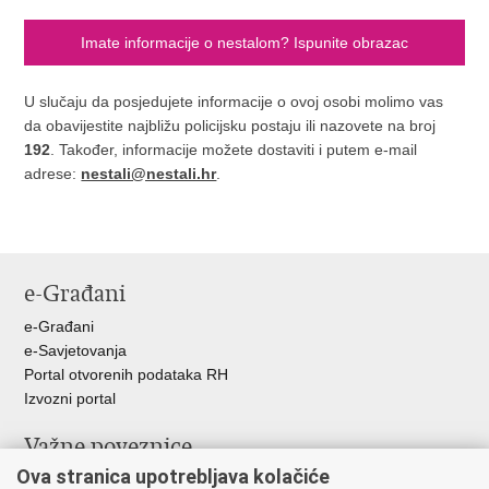
Imate informacije o nestalom? Ispunite obrazac
U slučaju da posjedujete informacije o ovoj osobi molimo vas
da obavijestite najbližu policijsku postaju ili nazovete na broj
192
. Također, informacije možete dostaviti i putem e-mail
adrese:
nestali@nestali.hr
.
e-Građani
e-Građani
e-Savjetovanja
Portal otvorenih podataka RH
Izvozni portal
Važne poveznice
Ova stranica upotrebljava kolačiće
Ministarstvo unutarnjih poslova RH