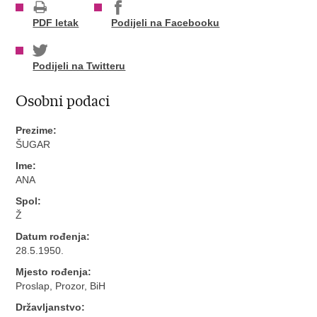
PDF letak
Podijeli na Facebooku
Podijeli na Twitteru
Osobni podaci
Prezime:
ŠUGAR
Ime:
ANA
Spol:
Ž
Datum rođenja:
28.5.1950.
Mjesto rođenja:
Proslap, Prozor, BiH
Državljanstvo: