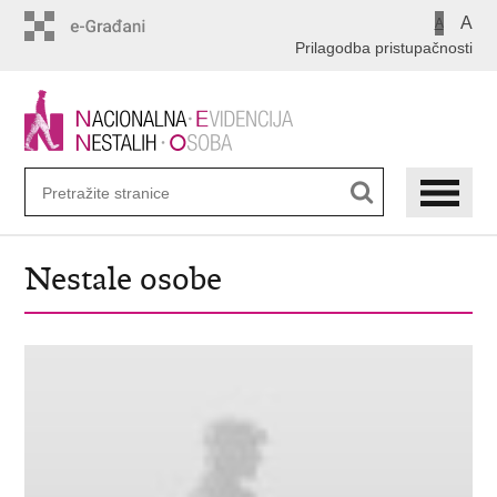
Preskoči
A
A
na
Prilagodba pristupačnosti
glavni
sadržaj
Nestale osobe