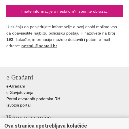
Imate informacije o nestalom? Ispunite obrazac
U slučaju da posjedujete informacije o ovoj osobi molimo vas
da obavijestite najbližu policijsku postaju ili nazovete na broj
192
. Također, informacije možete dostaviti i putem e-mail
adrese:
nestali@nestali.hr
.
e-Građani
e-Građani
e-Savjetovanja
Portal otvorenih podataka RH
Izvozni portal
Važne poveznice
Ova stranica upotrebljava kolačiće
Ministarstvo unutarnjih poslova RH