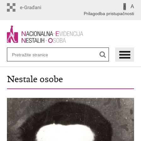
Preskoči
A
A
na
Prilagodba pristupačnosti
glavni
sadržaj
Nestale osobe