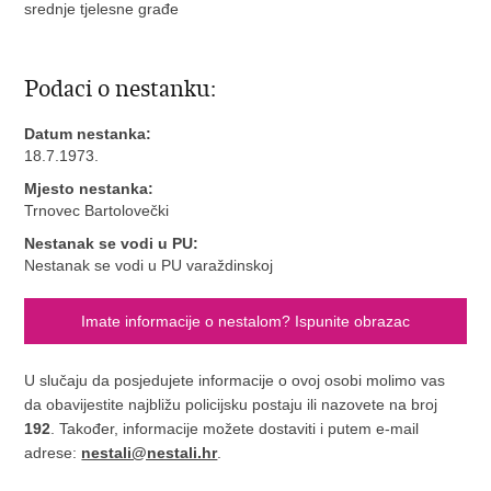
srednje tjelesne građe
Podaci o nestanku:
Datum nestanka:
18.7.1973.
Mjesto nestanka:
Trnovec Bartolovečki
Nestanak se vodi u PU:
Nestanak se vodi u PU varaždinskoj
Imate informacije o nestalom? Ispunite obrazac
U slučaju da posjedujete informacije o ovoj osobi molimo vas
da obavijestite najbližu policijsku postaju ili nazovete na broj
192
. Također, informacije možete dostaviti i putem e-mail
adrese:
nestali@nestali.hr
.