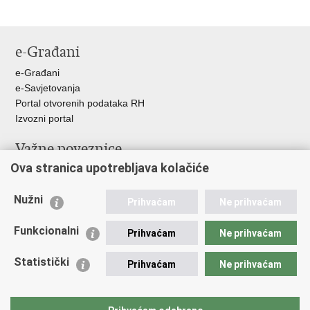
e-Građani
e-Građani
e-Savjetovanja
Portal otvorenih podataka RH
Izvozni portal
Važne poveznice
Ova stranica upotrebljava kolačiće
Ministarstvo unutarnjih poslova RH
Ravnateljstvo policije
Nužni
Nestale osobe u Domovinskom ratu (Ministarstvo hrvatskih
Prihvaćam
Ne prihvaćam
branitelja)
Funkcionalni
Ministarstvo znanosti i obrazovanja
Prihvaćam
Ne prihvaćam
Statistički
Prihvaćam
Ne prihvaćam