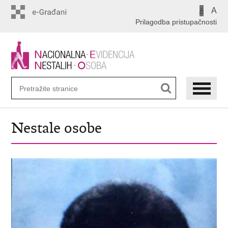
Preskoči
A
A
na
Prilagodba pristupačnosti
glavni
sadržaj
Nestale osobe