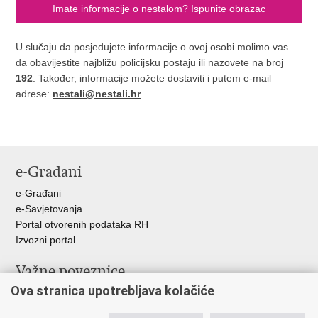
Imate informacije o nestalom? Ispunite obrazac
U slučaju da posjedujete informacije o ovoj osobi molimo vas
da obavijestite najbližu policijsku postaju ili nazovete na broj
192
. Također, informacije možete dostaviti i putem e-mail
adrese:
nestali@nestali.hr
.
e-Građani
e-Građani
e-Savjetovanja
Portal otvorenih podataka RH
Izvozni portal
Važne poveznice
Ova stranica upotrebljava kolačiće
Ministarstvo unutarnjih poslova RH
Ravnateljstvo policije