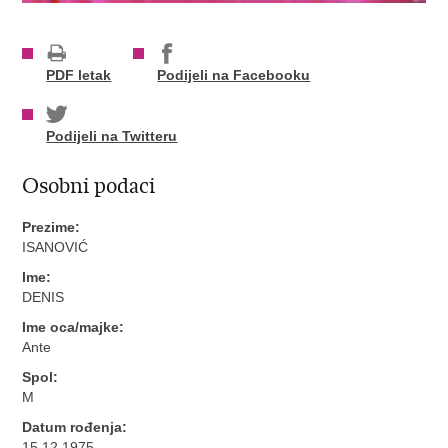
PDF letak
Podijeli na Facebooku
Podijeli na Twitteru
Osobni podaci
Prezime:
ISANOVIĆ
Ime:
DENIS
Ime oca/majke:
Ante
Spol:
M
Datum rođenja:
15.12.1975.