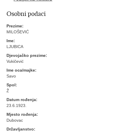
Osobni podaci
Prezime:
MILOŠEVIĆ
Ime:
LJUBICA
Djevojačko prezime:
Vukičević
Ime oca/majke:
Savo
Spol:
Ž
Datum rođenja:
23.6.1923.
Mjesto rođenja:
Dubovac
Državljanstvo: