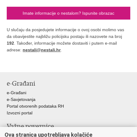
Imate informacije o nestalom? Ispunite obrazac
U slučaju da posjedujete informacije o ovoj osobi molimo vas
da obavijestite najbližu policijsku postaju ili nazovete na broj
192
. Također, informacije možete dostaviti i putem e-mail
adrese:
nestali@nestali.hr
.
e-Građani
e-Građani
e-Savjetovanja
Portal otvorenih podataka RH
Izvozni portal
Važne poveznice
Ova stranica upotrebljava kolačiće
Ministarstvo unutarnjih poslova RH