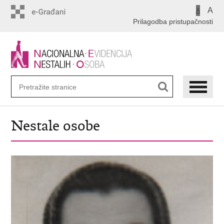
Preskoči
A
A
na
Prilagodba pristupačnosti
glavni
sadržaj
Nestale osobe