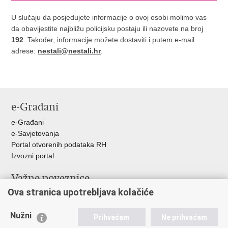
U slučaju da posjedujete informacije o ovoj osobi molimo vas
da obavijestite najbližu policijsku postaju ili nazovete na broj
192
. Također, informacije možete dostaviti i putem e-mail
adrese:
nestali@nestali.hr
.
e-Građani
e-Građani
e-Savjetovanja
Portal otvorenih podataka RH
Izvozni portal
Važne poveznice
Ova stranica upotrebljava kolačiće
Ministarstvo unutarnjih poslova RH
Ravnateljstvo policije
Nužni
Nestale osobe u Domovinskom ratu (Ministarstvo hrvatskih
Prihvaćam
Ne prihvaćam
branitelja)