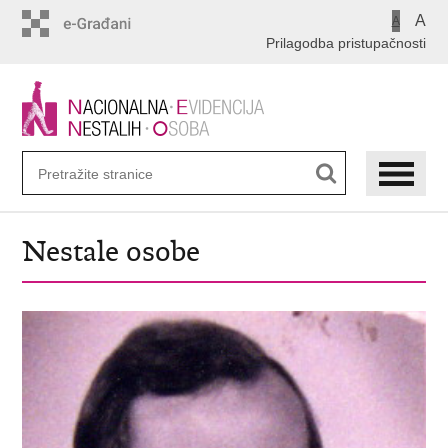
Preskoči
A
A
na
Prilagodba pristupačnosti
glavni
sadržaj
Nestale osobe