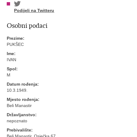
Podijeli na Twitteru
Osobni podaci
Prezime:
PUKŠEC
Ime:
IVAN
Spol:
M
Datum rođenja:
10.3.1949.
Mjesto rođenja:
Beli Manastir
Državljanstvo:
nepoznato
Prebivalište:
Beli Manastir, Osječka 67