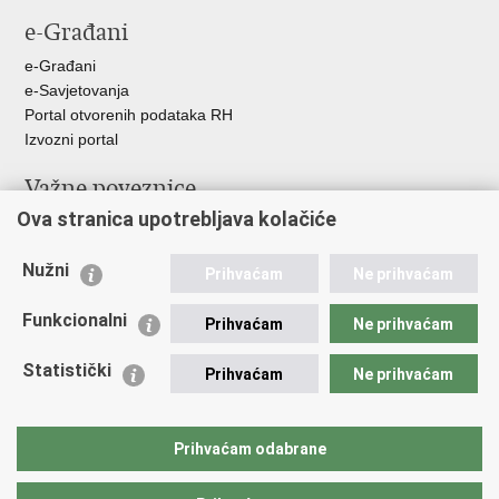
e-Građani
e-Građani
e-Savjetovanja
Portal otvorenih podataka RH
Izvozni portal
Važne poveznice
Ova stranica upotrebljava kolačiće
Ministarstvo unutarnjih poslova RH
Ravnateljstvo policije
Nužni
Nestale osobe u Domovinskom ratu (Ministarstvo hrvatskih
Prihvaćam
Ne prihvaćam
branitelja)
Funkcionalni
Ministarstvo znanosti i obrazovanja
Prihvaćam
Ne prihvaćam
Statistički
Prihvaćam
Ne prihvaćam
Prihvaćam odabrane