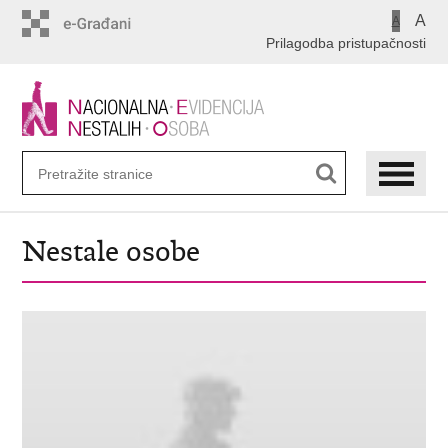
Preskoči
A
A
na
Prilagodba pristupačnosti
glavni
sadržaj
Nestale osobe