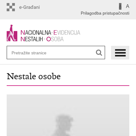
Preskoči
A
A
na
Prilagodba pristupačnosti
glavni
sadržaj
Nestale osobe