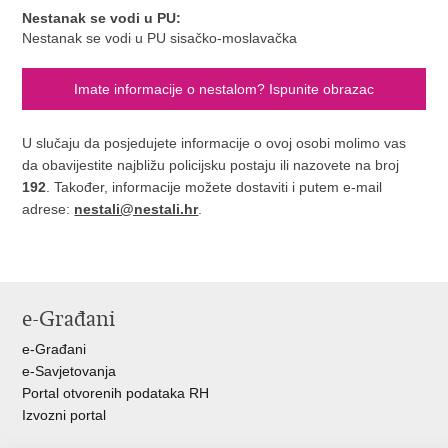
Nestanak se vodi u PU:
Nestanak se vodi u PU sisačko-moslavačka
Imate informacije o nestalom? Ispunite obrazac
U slučaju da posjedujete informacije o ovoj osobi molimo vas
da obavijestite najbližu policijsku postaju ili nazovete na broj
192
. Također, informacije možete dostaviti i putem e-mail
adrese:
nestali@nestali.hr
.
e-Građani
e-Građani
e-Savjetovanja
Portal otvorenih podataka RH
Izvozni portal