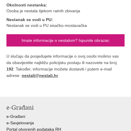
Okolnosti nestanka:
Osoba je nestala tijekom ratnih zbivanja
Nestanak se vodi u PU:
Nestanak se vodi u PU sisačko-moslavačka
Imate informacije o nestalom? Ispunite obrazac
U slučaju da posjedujete informacije o ovoj osobi molimo vas
da obavijestite najbližu policijsku postaju ili nazovete na broj
192
. Također, informacije možete dostaviti i putem e-mail
adrese:
nestali@nestali.hr
.
e-Građani
e-Građani
e-Savjetovanja
Portal otvorenih podataka RH