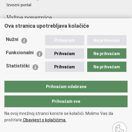
Izvozni portal
Važne poveznice
Ova stranica upotrebljava kolačiće
Ministarstvo unutarnjih poslova RH
Ravnateljstvo policije
Nužni
Nestale osobe u Domovinskom ratu (Ministarstvo hrvatskih
Prihvaćam
Ne prihvaćam
branitelja)
Funkcionalni
Ministarstvo znanosti i obrazovanja
Prihvaćam
Ne prihvaćam
Statistički
Prihvaćam
Ne prihvaćam
Prihvaćam odabrane
Prihvaćam sve
Na ovoj mrežnoj stranci koriste se kolačići. Molimo Vas da
Povratak na vrh
pročitate
Obavijest o kolačićima.
Copyright © 2026 Nestali.
Uvjeti korištenja
.
Izjava o pristupačnosti
.