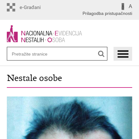
Preskoči
A
A
na
Prilagodba pristupačnosti
glavni
sadržaj
Nestale osobe