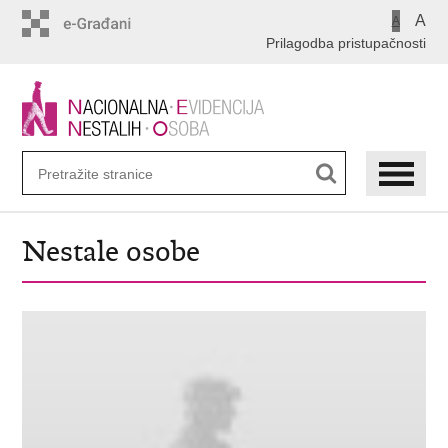
Preskoči
A
A
na
Prilagodba pristupačnosti
glavni
sadržaj
Nestale osobe