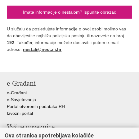
Imate informacije o nestalom? Ispunite obrazac
U slučaju da posjedujete informacije o ovoj osobi molimo vas
da obavijestite najbližu policijsku postaju ili nazovete na broj
192
. Također, informacije možete dostaviti i putem e-mail
adrese:
nestali@nestali.hr
.
e-Građani
e-Građani
e-Savjetovanja
Portal otvorenih podataka RH
Izvozni portal
Važne poveznice
Ova stranica upotrebljava kolačiće
Ministarstvo unutarnjih poslova RH