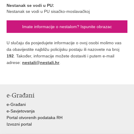
Nestanak se vodi u PU:
Nestanak se vodi u PU sisačko-moslavačkoj
Imate informacije o nestalom? Ispunite obrazac
U slučaju da posjedujete informacije o ovoj osobi molimo vas
da obavijestite najbližu policijsku postaju ili nazovete na broj
192
. Također, informacije možete dostaviti i putem e-mail
adrese:
nestali@nestali.hr
.
e-Građani
e-Građani
e-Savjetovanja
Portal otvorenih podataka RH
Izvozni portal