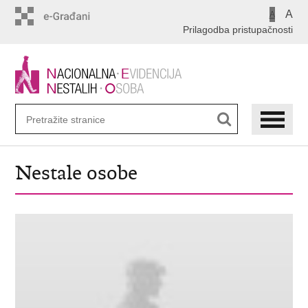
Preskoči
A
A
na
Prilagodba pristupačnosti
glavni
sadržaj
Nestale osobe