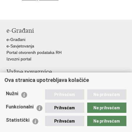
e-Građani
e-Građani
e-Savjetovanja
Portal otvorenih podataka RH
Izvozni portal
Važne poveznice
Ova stranica upotrebljava kolačiće
Ministarstvo unutarnjih poslova RH
Ravnateljstvo policije
Nužni
Nestale osobe u Domovinskom ratu (Ministarstvo hrvatskih
Prihvaćam
Ne prihvaćam
branitelja)
Funkcionalni
Ministarstvo znanosti i obrazovanja
Prihvaćam
Ne prihvaćam
Statistički
Prihvaćam
Ne prihvaćam