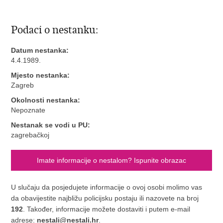
Podaci o nestanku:
Datum nestanka:
4.4.1989.
Mjesto nestanka:
Zagreb
Okolnosti nestanka:
Nepoznate
Nestanak se vodi u PU:
zagrebačkoj
Imate informacije o nestalom? Ispunite obrazac
U slučaju da posjedujete informacije o ovoj osobi molimo vas
da obavijestite najbližu policijsku postaju ili nazovete na broj
192
. Također, informacije možete dostaviti i putem e-mail
adrese:
nestali@nestali.hr
.