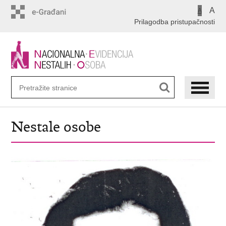
Preskoči
A
A
na
Prilagodba pristupačnosti
glavni
sadržaj
Nestale osobe