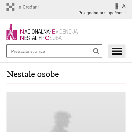
Preskoči
A
A
na
Prilagodba pristupačnosti
glavni
sadržaj
Nestale osobe