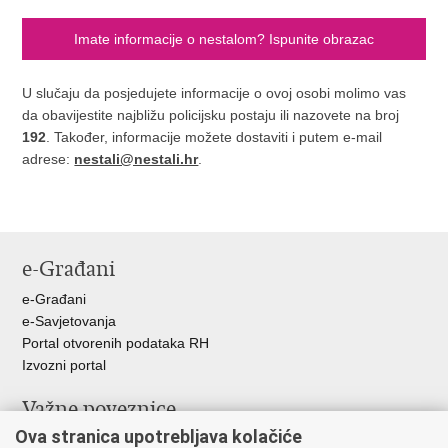
Imate informacije o nestalom? Ispunite obrazac
U slučaju da posjedujete informacije o ovoj osobi molimo vas
da obavijestite najbližu policijsku postaju ili nazovete na broj
192
. Također, informacije možete dostaviti i putem e-mail
adrese:
nestali@nestali.hr
.
e-Građani
e-Građani
e-Savjetovanja
Portal otvorenih podataka RH
Izvozni portal
Važne poveznice
Ova stranica upotrebljava kolačiće
Ministarstvo unutarnjih poslova RH