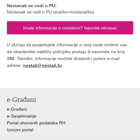
Nestanak se vodi u PU:
Nestanak se vodi u PU sisačko-moslavačkoj
Imate informacije o nestalom? Ispunite obrazac
U slučaju da posjedujete informacije o ovoj osobi molimo vas
da obavijestite najbližu policijsku postaju ili nazovete na broj
192
. Također, informacije možete dostaviti i putem e-mail
adrese:
nestali@nestali.hr
.
e-Građani
e-Građani
e-Savjetovanja
Portal otvorenih podataka RH
Izvozni portal