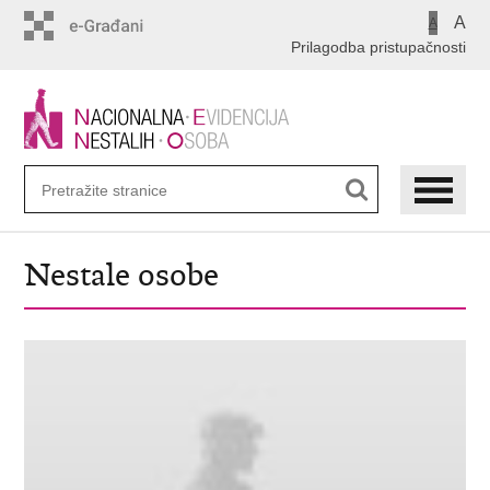
Preskoči
A
A
na
Prilagodba pristupačnosti
glavni
sadržaj
Nestale osobe