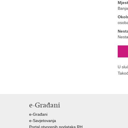
Mjes
Banja
Okol
osoba
Nest
Nesta
U slu
Takođ
e-Građani
e-Građani
e-Savjetovanja
Portal otvorenih podataka RH