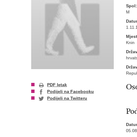
Spol:
M
Datu
1.11.
Mjest
Knin
Držav
hrvat
Drža
Repub
Oso
PDF letak
Podijeli na Facebooku
Podijeli na Twitteru
Pod
Datu
05.08