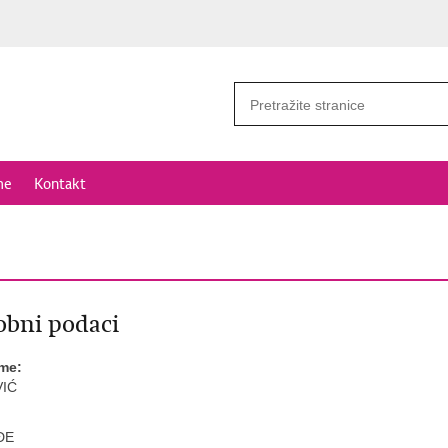
me
Kontakt
bni podaci
ime:
IĆ
ĐE