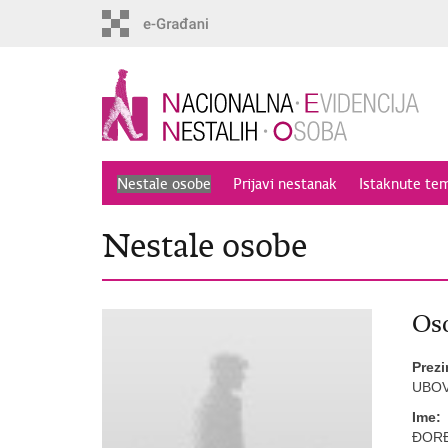
Preskoči
na
glavni
sadržaj
Nestale osobe
Prijavi nestanak
Istaknute te
Nestale osobe
Oso
Prez
UBOV
Ime:
ĐOR