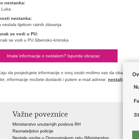
to nestanka:
 Luka
nosti nestanka:
 nestala tijekom ratnih zbivanja
anak se vodi u PU:
nak se vodi u PU šibensko-kninska
Imate informacije o nestalom? Ispunite obrazac
čaju da posjedujete informacije o ovoj osobi molimo vas da obavijestite n
Ov
er, informacije možete dostaviti i putem e-mail adrese:
nestali@nestal
Nu
Fu
Važne poveznice
St
Ministarstvo unutarnjih poslova RH
Ravnateljstvo policije
Nestale osobe u Domovinskom ratu (Ministarstvo