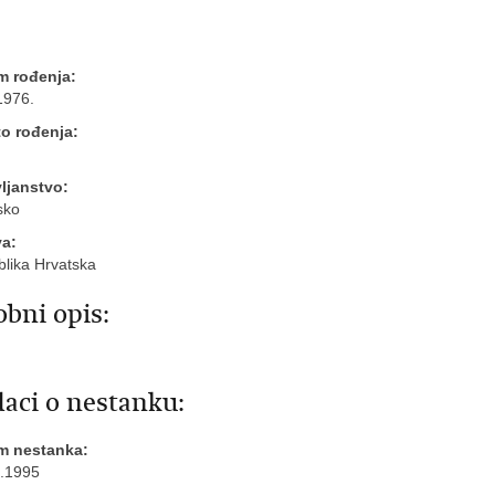
m rođenja:
1976.
o rođenja:
ljanstvo:
sko
va:
lika Hrvatska
bni opis:
aci o nestanku:
m nestanka:
.1995