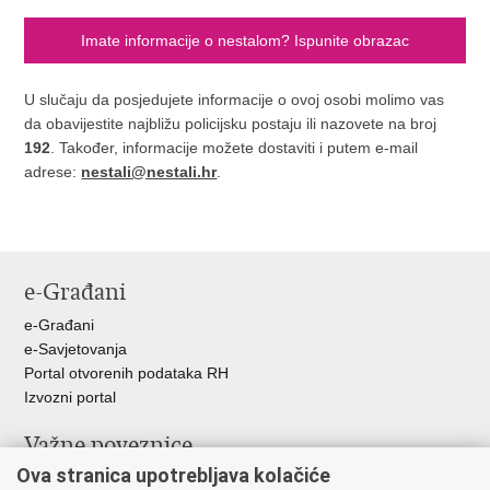
Imate informacije o nestalom? Ispunite obrazac
U slučaju da posjedujete informacije o ovoj osobi molimo vas
da obavijestite najbližu policijsku postaju ili nazovete na broj
192
. Također, informacije možete dostaviti i putem e-mail
adrese:
nestali@nestali.hr
.
e-Građani
e-Građani
e-Savjetovanja
Portal otvorenih podataka RH
Izvozni portal
Važne poveznice
Ova stranica upotrebljava kolačiće
Ministarstvo unutarnjih poslova RH