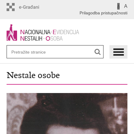
Preskoči
A
A
na
Prilagodba pristupačnosti
glavni
sadržaj
Nestale osobe