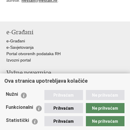
adrese:
nestali@nestali.hr
.
e-Građani
e-Građani
e-Savjetovanja
Portal otvorenih podataka RH
Izvozni portal
Važne poveznice
Ova stranica upotrebljava kolačiće
Ministarstvo unutarnjih poslova RH
Ravnateljstvo policije
Nužni
Nestale osobe u Domovinskom ratu (Ministarstvo hrvatskih
Prihvaćam
Ne prihvaćam
branitelja)
Funkcionalni
Ministarstvo znanosti i obrazovanja
Prihvaćam
Ne prihvaćam
Statistički
Prihvaćam
Ne prihvaćam