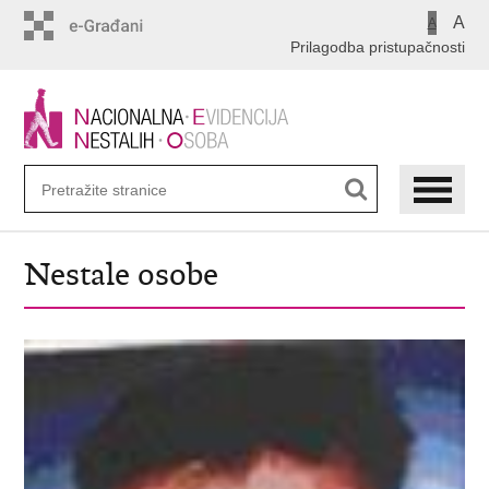
Preskoči
A
A
na
Prilagodba pristupačnosti
glavni
sadržaj
Nestale osobe