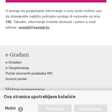
U slučaju da posjedujete informacije o ovoj osobi molimo vas
da obavijestite najbližu policijsku postaju ili nazovete na broj
192
. Također, informacije možete dostaviti i putem e-mail
adrese:
nestali@nestali.hr
.
e-Građani
e-Građani
e-Savjetovanja
Portal otvorenih podataka RH
Izvozni portal
Važne poveznice
Ova stranica upotrebljava kolačiće
Ministarstvo unutarnjih poslova RH
Ravnateljstvo policije
Nužni
Nestale osobe u Domovinskom ratu (Ministarstvo hrvatskih
Prihvaćam
Ne prihvaćam