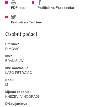
PDF letak
Podijeli na Facebooku
Podijeli na Twitteru
Osobni podaci
Prezime:
DIMOVIĆ
Ime:
BRANISLAV
Ime oca/majke:
LAZO PETROVIĆ
Spol:
M
Mjesto rođenja:
KNEŽEVI VINOGRADI
Državljanstvo: