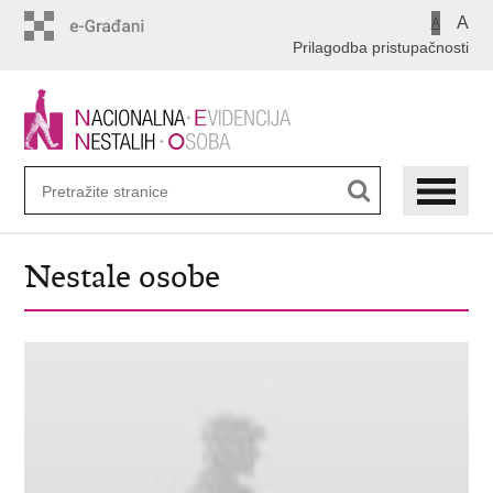
Preskoči
A
A
na
Prilagodba pristupačnosti
glavni
sadržaj
Nestale osobe