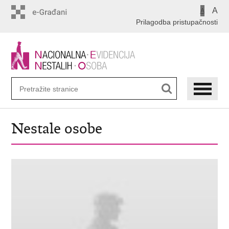
Preskoči
A
A
na
Prilagodba pristupačnosti
glavni
sadržaj
Nestale osobe