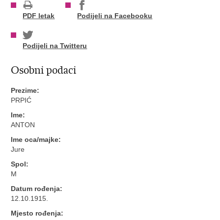
PDF letak
Podijeli na Facebooku
Podijeli na Twitteru
Osobni podaci
Prezime:
PRPIĆ
Ime:
ANTON
Ime oca/majke:
Jure
Spol:
M
Datum rođenja:
12.10.1915.
Mjesto rođenja: