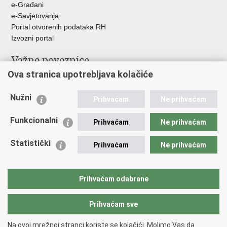
e-Građani
e-Savjetovanja
Portal otvorenih podataka RH
Izvozni portal
Važne poveznice
Ova stranica upotrebljava kolačiće
Ministarstvo unutarnjih poslova RH
Ravnateljstvo policije
Nužni
Nestale osobe u Domovinskom ratu (Ministarstvo hrvatskih
Prihvaćam
Ne prihvaćam
branitelja)
Funkcionalni
Ministarstvo znanosti i obrazovanja
Prihvaćam
Ne prihvaćam
Statistički
Prihvaćam
Ne prihvaćam
Prihvaćam odabrane
Prihvaćam sve
Na ovoj mrežnoj stranci koriste se kolačići. Molimo Vas da