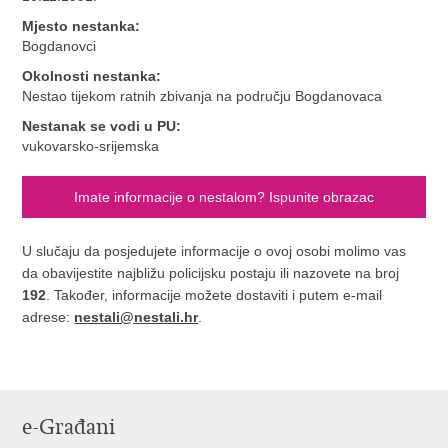
Mjesto nestanka:
Bogdanovci
Okolnosti nestanka:
Nestao tijekom ratnih zbivanja na području Bogdanovaca
Nestanak se vodi u PU:
vukovarsko-srijemska
Imate informacije o nestalom? Ispunite obrazac
U slučaju da posjedujete informacije o ovoj osobi molimo vas
da obavijestite najbližu policijsku postaju ili nazovete na broj
192
. Također, informacije možete dostaviti i putem e-mail
adrese:
nestali@nestali.hr
.
e-Građani