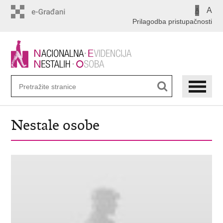
Preskoči
A
A
na
Prilagodba pristupačnosti
glavni
sadržaj
Nestale osobe