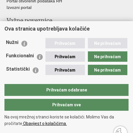
Portal otvorenih podataka RH
Izvozni portal
Važne poveznice
Ova stranica upotrebljava kolačiće
Ministarstvo unutarnjih poslova RH
Ravnateljstvo policije
Nužni
Nestale osobe u Domovinskom ratu (Ministarstvo hrvatskih
Prihvaćam
Ne prihvaćam
branitelja)
Funkcionalni
Ministarstvo znanosti i obrazovanja
Prihvaćam
Ne prihvaćam
Statistički
Prihvaćam
Ne prihvaćam
Prihvaćam odabrane
Prihvaćam sve
Na ovoj mrežnoj stranci koriste se kolačići. Molimo Vas da
Povratak na vrh
pročitate
Obavijest o kolačićima.
Copyright © 2026 Nestali.
Uvjeti korištenja
.
Izjava o pristupačnosti
.