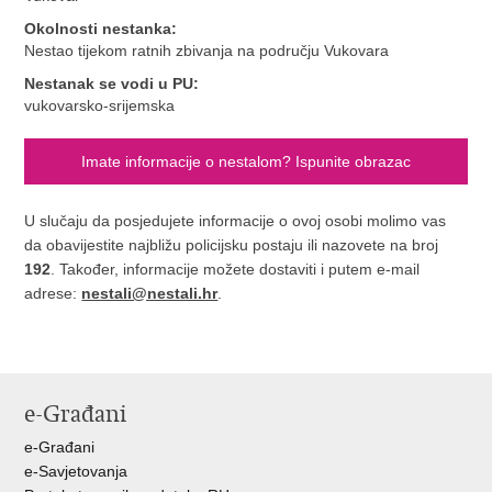
Okolnosti nestanka:
Nestao tijekom ratnih zbivanja na području Vukovara
Nestanak se vodi u PU:
vukovarsko-srijemska
Imate informacije o nestalom? Ispunite obrazac
U slučaju da posjedujete informacije o ovoj osobi molimo vas
da obavijestite najbližu policijsku postaju ili nazovete na broj
192
. Također, informacije možete dostaviti i putem e-mail
adrese:
nestali@nestali.hr
.
e-Građani
e-Građani
e-Savjetovanja