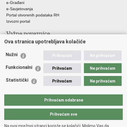
e-Građani
e-Savjetovanja
Portal otvorenih podataka RH
Izvozni portal
Važne poveznice
Ova stranica upotrebljava kolačiće
Ministarstvo unutarnjih poslova RH
Ravnateljstvo policije
Nužni
Nestale osobe u Domovinskom ratu (Ministarstvo hrvatskih
Prihvaćam
Ne prihvaćam
branitelja)
Funkcionalni
Ministarstvo znanosti i obrazovanja
Prihvaćam
Ne prihvaćam
Statistički
Prihvaćam
Ne prihvaćam
Prihvaćam odabrane
Prihvaćam sve
Na ovoj mrežnoj stranci koriste se kolačići. Molimo Vas da