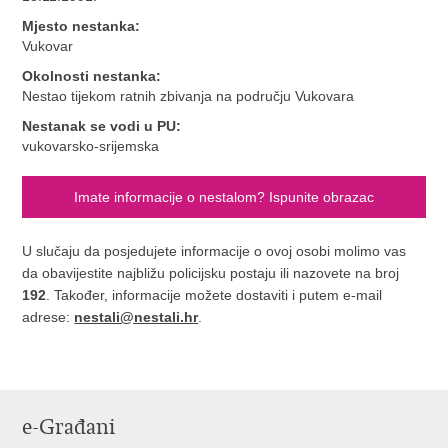
Mjesto nestanka:
Vukovar
Okolnosti nestanka:
Nestao tijekom ratnih zbivanja na području Vukovara
Nestanak se vodi u PU:
vukovarsko-srijemska
Imate informacije o nestalom? Ispunite obrazac
U slučaju da posjedujete informacije o ovoj osobi molimo vas
da obavijestite najbližu policijsku postaju ili nazovete na broj
192
. Također, informacije možete dostaviti i putem e-mail
adrese:
nestali@nestali.hr
.
e-Građani