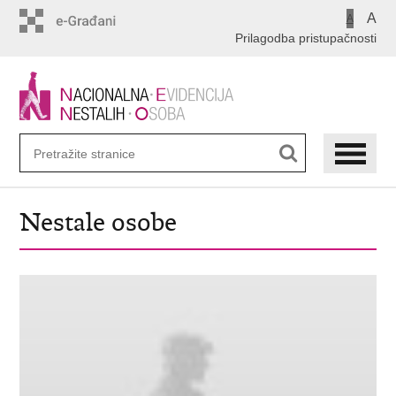
Preskoči
A
A
na
Prilagodba pristupačnosti
glavni
sadržaj
Nestale osobe