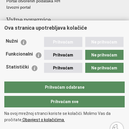
Portal otvorenih podataka RH
Izvozni portal
Važne poveznice
Ova stranica upotrebljava kolačiće
Ministarstvo unutarnjih poslova RH
Ravnateljstvo policije
Nužni
Nestale osobe u Domovinskom ratu (Ministarstvo hrvatskih
Prihvaćam
Ne prihvaćam
branitelja)
Funkcionalni
Ministarstvo znanosti i obrazovanja
Prihvaćam
Ne prihvaćam
Statistički
Prihvaćam
Ne prihvaćam
Prihvaćam odabrane
Prihvaćam sve
Na ovoj mrežnoj stranci koriste se kolačići. Molimo Vas da
Povratak na vrh
pročitate
Obavijest o kolačićima.
Copyright © 2026 Nestali.
Uvjeti korištenja
.
Izjava o pristupačnosti
.