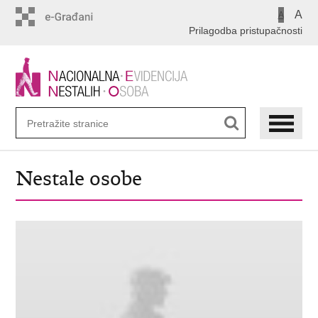
Preskoči
A
A
na
Prilagodba pristupačnosti
glavni
sadržaj
Nestale osobe