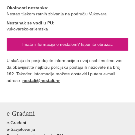
Okolnosti nestanka:
Nestao tijekom ratnih zbivanja na području Vukovara
Nestanak se vodi u PU:
vukovarsko-srijemska
Imate informacije o nestalom? Ispunite obrazac
U slučaju da posjedujete informacije o ovoj osobi molimo vas
da obavijestite najbližu policijsku postaju ili nazovete na broj
192
. Također, informacije možete dostaviti i putem e-mail
adrese:
nestali@nestali.hr
.
e-Građani
e-Građani
e-Savjetovanja