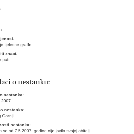
:
o
jenost:
je tjelesne građe
ti znaci:
 puti
aci o nestanku:
m nestanka:
.2007.
to nestanka:
 Gornji
nosti nestanka:
 se od 7.5.2007. godine nije javila svojoj obitelji