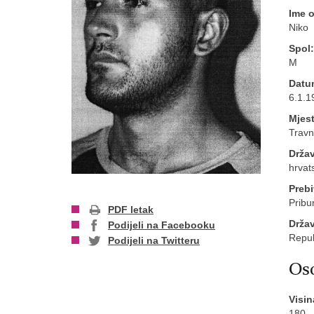
Ime 
Niko
Spol:
M
Datu
6.1.1
Mjest
Travn
Držav
hrvat
Prebi
Pribun
PDF letak
Drža
Podijeli na Facebooku
Repub
Podijeli na Twitteru
Oso
Visin
180