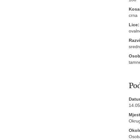
Kosa
crna
Lice:
ovaln
Razvi
sredn
Osobi
tamne
Pod
Datu
14.05
Mjes
Okrug
Okol
Osoba