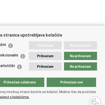
ajbližu policijsku postaju ili nazovete na broj
192
.
a stranica upotrebljava kolačiće
i.hr
.
žni
Prihvaćam
Ne prihvaćam
nkcionalni
Prihvaćam
Ne prihvaćam
atistički
Prihvaćam
Ne prihvaćam
Prihvaćam odabrane
Prihvaćam sve
ovoj mrežnoj stranci koriste se kolačići. Molimo Vas da pročitate
vijest o kolačićima.