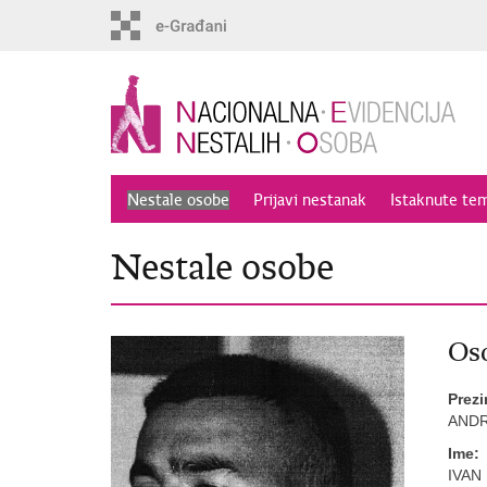
Preskoči
na
glavni
sadržaj
Nestale osobe
Prijavi nestanak
Istaknute te
Nestale osobe
Oso
Prez
ANDR
Ime:
IVAN