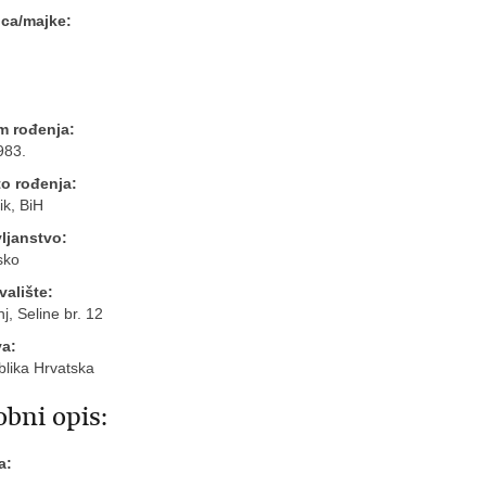
oca/majke:
m rođenja:
983.
o rođenja:
ik, BiH
ljanstvo:
sko
valište:
j, Seline br. 12
va:
lika Hrvatska
bni opis:
a: