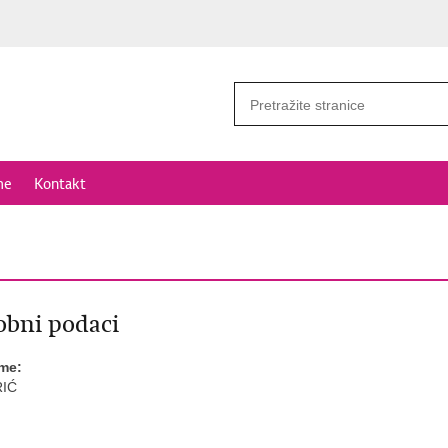
me
Kontakt
bni podaci
ime:
IĆ