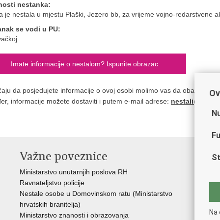
nosti nestanka:
 je nestala u mjestu Plaški, Jezero bb, za vrijeme vojno-redarstvene ak
anak se vodi u PU:
vačkoj
Imate informacije o nestalom? Ispunite obrazac
čaju da posjedujete informacije o ovoj osobi molimo vas da obavijestite n
Ov
er, informacije možete dostaviti i putem e-mail adrese:
nestali@nestal
Nu
Fu
Važne poveznice
St
Ministarstvo unutarnjih poslova RH
Ravnateljstvo policije
Nestale osobe u Domovinskom ratu (Ministarstvo
hrvatskih branitelja)
Na 
Ministarstvo znanosti i obrazovanja