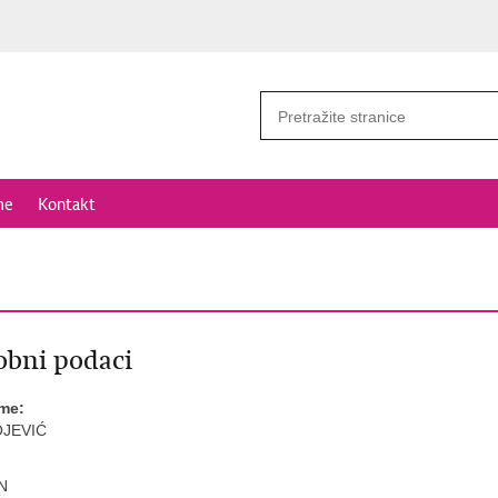
me
Kontakt
bni podaci
ime:
JEVIĆ
N