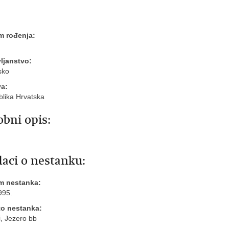
m rođenja:
ljanstvo:
sko
va:
lika Hrvatska
bni opis:
aci o nestanku:
m nestanka:
995.
to nestanka:
i, Jezero bb