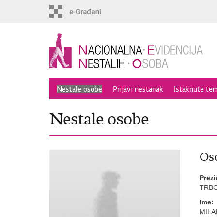
Preskoči
na
glavni
sadržaj
Nestale osobe
Prijavi nestanak
Istaknute te
Nestale osobe
Oso
Prez
TRBO
Ime:
MILA