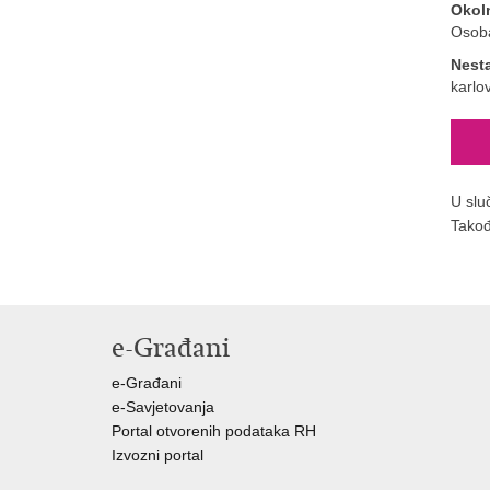
Okol
Osoba
Nest
karlo
U slu
Takođ
e-Građani
e-Građani
e-Savjetovanja
Portal otvorenih podataka RH
Izvozni portal