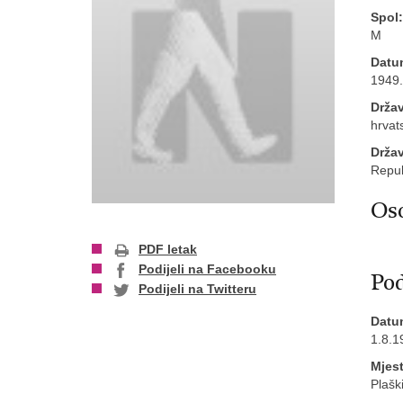
Spol:
M
Datu
1949.
Držav
hrvat
Drža
Repub
Oso
PDF letak
Podijeli na Facebooku
Pod
Podijeli na Twitteru
Datu
1.8.1
Mjes
Plašk