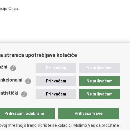
cije Oluja.
ajbližu policijsku postaju ili nazovete na broj
192
.
a stranica upotrebljava kolačiće
i.hr
.
žni
Prihvaćam
Ne prihvaćam
nkcionalni
Prihvaćam
Ne prihvaćam
atistički
Prihvaćam
Ne prihvaćam
Prihvaćam odabrane
Prihvaćam sve
ovoj mrežnoj stranci koriste se kolačići. Molimo Vas da pročitate