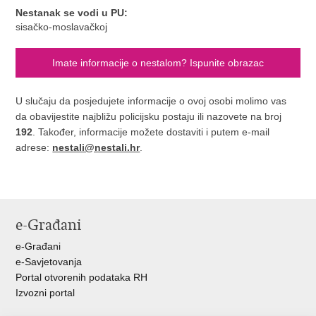
Nestanak se vodi u PU:
sisačko-moslavačkoj
Imate informacije o nestalom? Ispunite obrazac
U slučaju da posjedujete informacije o ovoj osobi molimo vas
da obavijestite najbližu policijsku postaju ili nazovete na broj
192
. Također, informacije možete dostaviti i putem e-mail
adrese:
nestali@nestali.hr
.
e-Građani
e-Građani
e-Savjetovanja
Portal otvorenih podataka RH
Izvozni portal