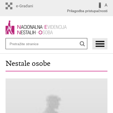
Preskoči
A
A
na
Prilagodba pristupačnosti
glavni
sadržaj
Nestale osobe