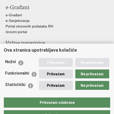
e-Građani
e-Građani
e-Savjetovanja
Portal otvorenih podataka RH
Izvozni portal
Važne poveznice
Ova stranica upotrebljava kolačiće
Ministarstvo unutarnjih poslova RH
Ravnateljstvo policije
Nužni
Nestale osobe u Domovinskom ratu (Ministarstvo hrvatskih
Prihvaćam
Ne prihvaćam
branitelja)
Funkcionalni
Ministarstvo znanosti i obrazovanja
Prihvaćam
Ne prihvaćam
Statistički
Prihvaćam
Ne prihvaćam
Prihvaćam odabrane