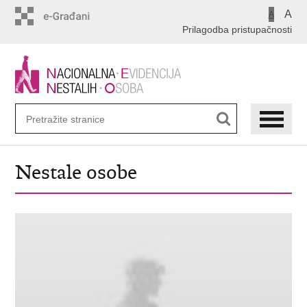
Preskoči
A
A
na
Prilagodba pristupačnosti
glavni
sadržaj
Nestale osobe