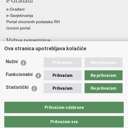
e-Građani
e-Građani
e-Savjetovanja
Portal otvorenih podataka RH
Izvozni portal
Važne poveznice
Ova stranica upotrebljava kolačiće
Ministarstvo unutarnjih poslova RH
Ravnateljstvo policije
Nužni
Nestale osobe u Domovinskom ratu (Ministarstvo hrvatskih
Prihvaćam
Ne prihvaćam
branitelja)
Funkcionalni
Ministarstvo znanosti i obrazovanja
Prihvaćam
Ne prihvaćam
Statistički
Prihvaćam
Ne prihvaćam
Prihvaćam odabrane
Prihvaćam sve