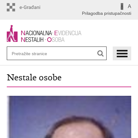
Preskoči
A
A
na
Prilagodba pristupačnosti
glavni
sadržaj
Nestale osobe