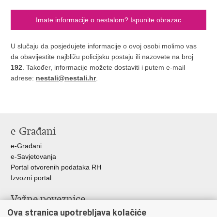
Imate informacije o nestalom? Ispunite obrazac
U slučaju da posjedujete informacije o ovoj osobi molimo vas
da obavijestite najbližu policijsku postaju ili nazovete na broj
192
. Također, informacije možete dostaviti i putem e-mail
adrese:
nestali@nestali.hr
.
e-Građani
e-Građani
e-Savjetovanja
Portal otvorenih podataka RH
Izvozni portal
Važne poveznice
Ova stranica upotrebljava kolačiće
Ministarstvo unutarnjih poslova RH