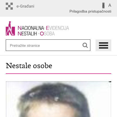
Preskoči
A
A
na
Prilagodba pristupačnosti
glavni
sadržaj
Nestale osobe