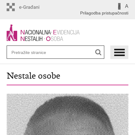
Preskoči
A
A
na
Prilagodba pristupačnosti
glavni
sadržaj
Nestale osobe