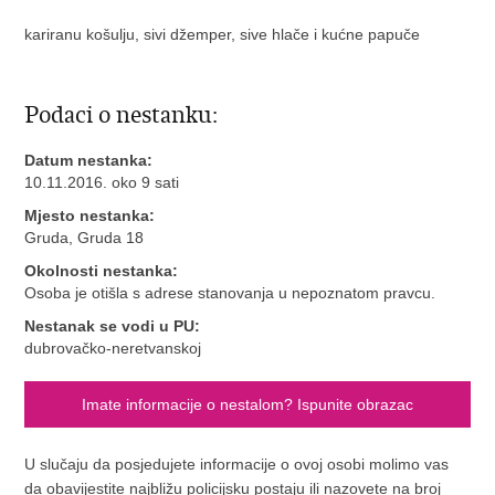
kariranu košulju, sivi džemper, sive hlače i kućne papuče
Podaci o nestanku:
Datum nestanka:
10.11.2016. oko 9 sati
Mjesto nestanka:
Gruda, Gruda 18
Okolnosti nestanka:
Osoba je otišla s adrese stanovanja u nepoznatom pravcu.
Nestanak se vodi u PU:
dubrovačko-neretvanskoj
Imate informacije o nestalom? Ispunite obrazac
U slučaju da posjedujete informacije o ovoj osobi molimo vas
da obavijestite najbližu policijsku postaju ili nazovete na broj