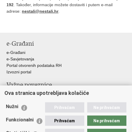
192
. Također, informacije možete dostaviti i putem e-mail
adrese:
nestali@nestali.hr
.
e-Građani
e-Građani
e-Savjetovanja
Portal otvorenih podataka RH
Izvozni portal
Važne poveznice
Ova stranica upotrebljava kolačiće
Ministarstvo unutarnjih poslova RH
Ravnateljstvo policije
Nužni
Nestale osobe u Domovinskom ratu (Ministarstvo hrvatskih
Prihvaćam
Ne prihvaćam
branitelja)
Funkcionalni
Ministarstvo znanosti i obrazovanja
Prihvaćam
Ne prihvaćam