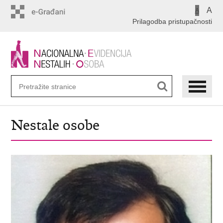
Preskoči
A
A
na
Prilagodba pristupačnosti
glavni
sadržaj
Nestale osobe