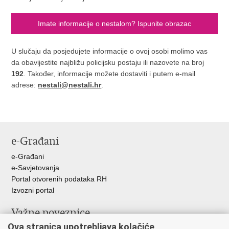
Imate informacije o nestalom? Ispunite obrazac
U slučaju da posjedujete informacije o ovoj osobi molimo vas
da obavijestite najbližu policijsku postaju ili nazovete na broj
192
. Također, informacije možete dostaviti i putem e-mail
adrese:
nestali@nestali.hr
.
e-Građani
e-Građani
e-Savjetovanja
Portal otvorenih podataka RH
Izvozni portal
Važne poveznice
Ova stranica upotrebljava kolačiće
Ministarstvo unutarnjih poslova RH