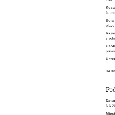
Kosa
čeona
Boja 
plave
Razvi
sredn
Osobi
primo
U tre
na n
Pod
Datu
6.6.2
Mjes