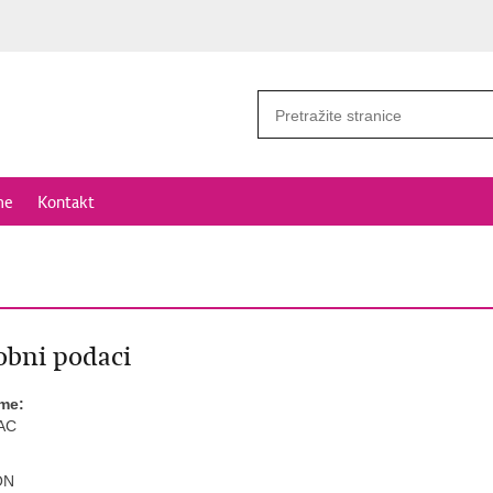
me
Kontakt
bni podaci
ime:
AC
ON