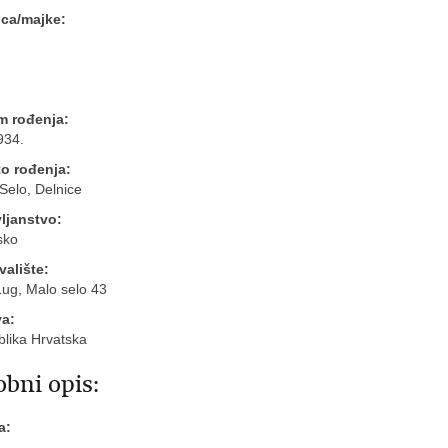
oca/majke:
n
m rođenja:
934.
o rođenja:
Selo, Delnice
ljanstvo:
sko
valište:
Lug, Malo selo 43
va:
lika Hrvatska
bni opis:
a: