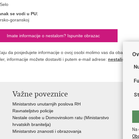
Selo
anak se vodi u PU:
rsko-goranskoj
Imate informacije o nestalom? Ispunite obrazac
čaju da posjedujete informacije o ovoj osobi molimo vas da obavijestite n
Ov
er, informacije možete dostaviti i putem e-mail adrese:
nestali@nestal
Nu
Fu
Važne poveznice
St
Ministarstvo unutarnjih poslova RH
Ravnateljstvo policije
Nestale osobe u Domovinskom ratu (Ministarstvo
hrvatskih branitelja)
Na 
Ministarstvo znanosti i obrazovanja
Oba