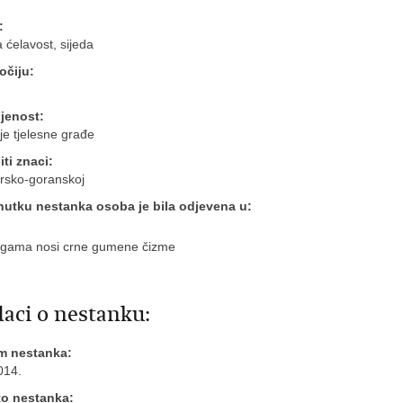
:
 ćelavost, sijeda
očiju:
jenost:
je tjelesne građe
ti znaci:
rsko-goranskoj
nutku nestanka osoba je bila odjevena u:
ogama nosi crne gumene čizme
aci o nestanku:
m nestanka:
014.
to nestanka: