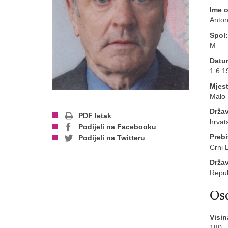
Ime 
Anto
Spol:
M
Datu
1.6.1
Mjest
Malo 
Držav
PDF letak
hrvat
Podijeli na Facebooku
Prebi
Podijeli na Twitteru
Crni 
Drža
Repub
Oso
Visin
180