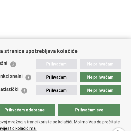
ajbližu policijsku postaju ili nazovete na broj
192
.
a stranica upotrebljava kolačiće
i.hr
.
žni
Prihvaćam
Ne prihvaćam
nkcionalni
Prihvaćam
Ne prihvaćam
atistički
Prihvaćam
Ne prihvaćam
Prihvaćam odabrane
Prihvaćam sve
ovoj mrežnoj stranci koriste se kolačići. Molimo Vas da pročitate
vijest o kolačićima.