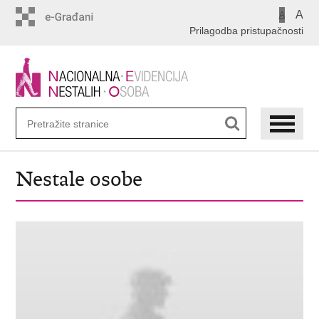
Preskoči
A
A
na
Prilagodba pristupačnosti
glavni
sadržaj
Nestale osobe