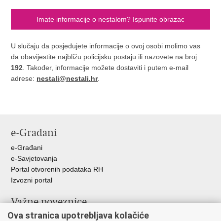
Imate informacije o nestalom? Ispunite obrazac
U slučaju da posjedujete informacije o ovoj osobi molimo vas
da obavijestite najbližu policijsku postaju ili nazovete na broj
192
. Također, informacije možete dostaviti i putem e-mail
adrese:
nestali@nestali.hr
.
e-Građani
e-Građani
e-Savjetovanja
Portal otvorenih podataka RH
Izvozni portal
Važne poveznice
Ova stranica upotrebljava kolačiće
Ministarstvo unutarnjih poslova RH