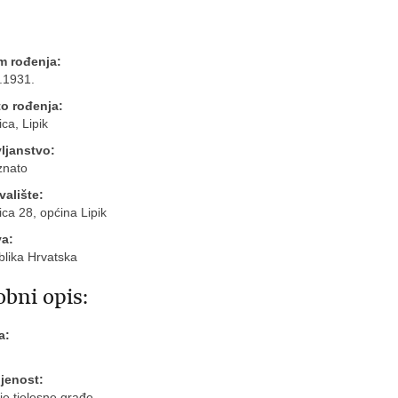
m rođenja:
.1931.
o rođenja:
ca, Lipik
ljanstvo:
znato
valište:
ica 28, općina Lipik
va:
lika Hrvatska
bni opis:
a:
jenost:
je tjelesne građe