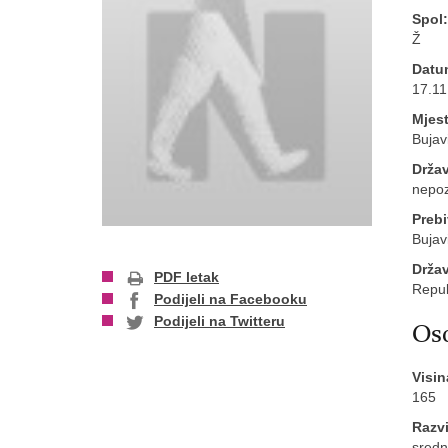
Spol:
Ž
Datu
17.11
Mjest
Bujavi
Držav
nepo
Prebi
Bujav
Drža
PDF letak
Repub
Podijeli na Facebooku
Podijeli na Twitteru
Oso
Visin
165
Razvi
sredn