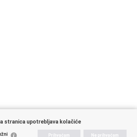
ajbližu policijsku postaju ili nazovete na broj
192
.
a stranica upotrebljava kolačiće
i.hr
.
žni
Prihvaćam
Ne prihvaćam