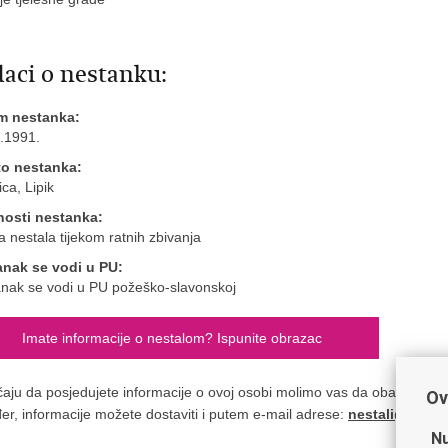
aci o nestanku:
m nestanka:
.1991.
to nestanka:
ca, Lipik
nosti nestanka:
 nestala tijekom ratnih zbivanja
anak se vodi u PU:
nak se vodi u PU požeško-slavonskoj
Imate informacije o nestalom? Ispunite obrazac
čaju da posjedujete informacije o ovoj osobi molimo vas da obavijestite n
Ov
er, informacije možete dostaviti i putem e-mail adrese:
nestali@nestal
Nu