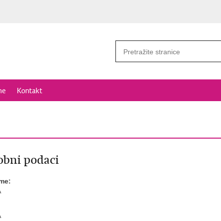
me
Kontakt
bni podaci
ime:
A
A