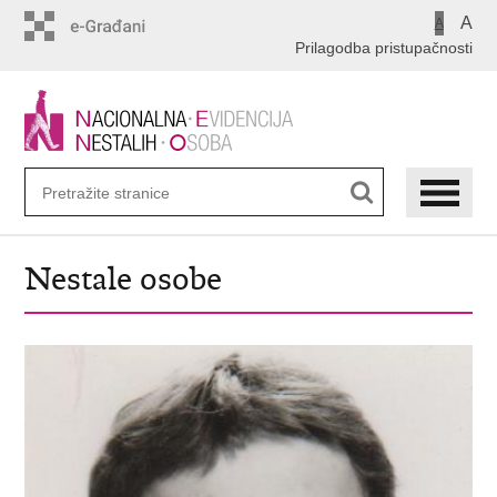
Preskoči
A
A
na
Prilagodba pristupačnosti
glavni
sadržaj
Nestale osobe