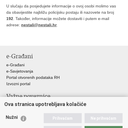
U slučaju da posjedujete informacije o ovoj osobi molimo vas
da obavijestite najbližu policijsku postaju ili nazovete na broj
192
. Također, informacije možete dostaviti i putem e-mail
adrese:
nestali@nestali.hr
.
e-Građani
e-Građani
e-Savjetovanja
Portal otvorenih podataka RH
Izvozni portal
Važne poveznice
Ova stranica upotrebljava kolačiće
Ministarstvo unutarnjih poslova RH
Ravnateljstvo policije
Nužni
Nestale osobe u Domovinskom ratu (Ministarstvo hrvatskih
Prihvaćam
Ne prihvaćam
branitelja)