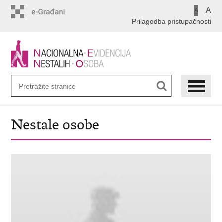
Preskoči
A
A
na
Prilagodba pristupačnosti
glavni
sadržaj
Nestale osobe