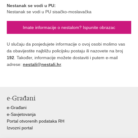
Nestanak se vodi u PU:
Nestanak se vodi u PU sisačko-moslavačka
Imate informacije o nestalom? Ispunite obrazac
U slučaju da posjedujete informacije o ovoj osobi molimo vas
da obavijestite najbližu policijsku postaju ili nazovete na broj
192
. Također, informacije možete dostaviti i putem e-mail
adrese:
nestali@nestali.hr
.
e-Građani
e-Građani
e-Savjetovanja
Portal otvorenih podataka RH
Izvozni portal