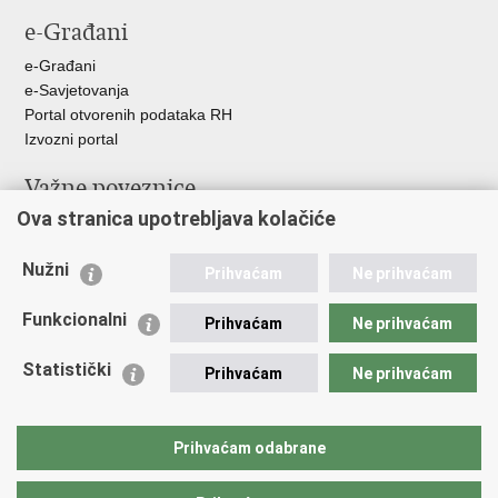
e-Građani
e-Građani
e-Savjetovanja
Portal otvorenih podataka RH
Izvozni portal
Važne poveznice
Ova stranica upotrebljava kolačiće
Ministarstvo unutarnjih poslova RH
Ravnateljstvo policije
Nužni
Nestale osobe u Domovinskom ratu (Ministarstvo hrvatskih
Prihvaćam
Ne prihvaćam
branitelja)
Funkcionalni
Ministarstvo znanosti i obrazovanja
Prihvaćam
Ne prihvaćam
Statistički
Prihvaćam
Ne prihvaćam
Prihvaćam odabrane