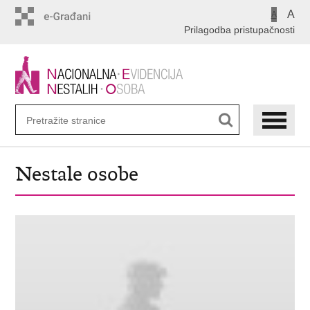
Preskoči
A
A
na
Prilagodba pristupačnosti
glavni
sadržaj
Nestale osobe