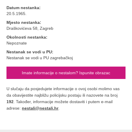
Datum nestanka:
20.5.1965.
Mjesto nestanka:
Draškovićeva 58, Zagreb
Okolnosti nestanka:
Nepoznate
Nestanak se vodi u PU:
Nestanak se vodi u PU zagrebačkoj
Imate informacije o nestalom? Ispunite obrazac
U slučaju da posjedujete informacije o ovoj osobi molimo vas
da obavijestite najbližu policijsku postaju ili nazovete na broj
192
. Također, informacije možete dostaviti i putem e-mail
adrese:
nestali@nestali.hr
.