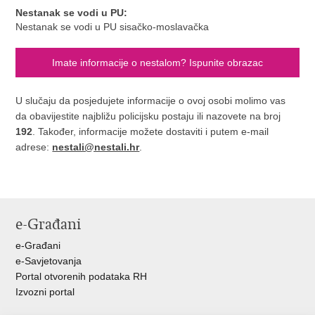
Nestanak se vodi u PU:
Nestanak se vodi u PU sisačko-moslavačka
Imate informacije o nestalom? Ispunite obrazac
U slučaju da posjedujete informacije o ovoj osobi molimo vas
da obavijestite najbližu policijsku postaju ili nazovete na broj
192
. Također, informacije možete dostaviti i putem e-mail
adrese:
nestali@nestali.hr
.
e-Građani
e-Građani
e-Savjetovanja
Portal otvorenih podataka RH
Izvozni portal