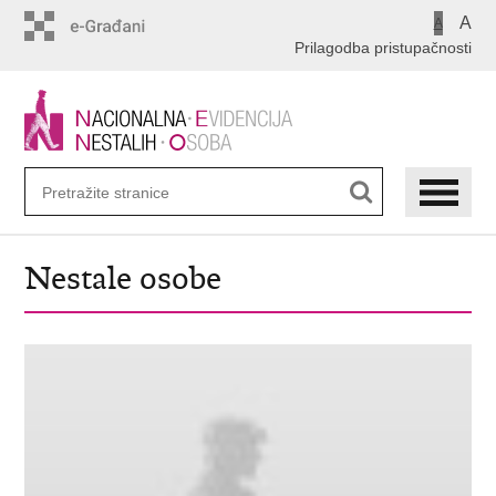
Preskoči
A
A
na
Prilagodba pristupačnosti
glavni
sadržaj
Nestale osobe