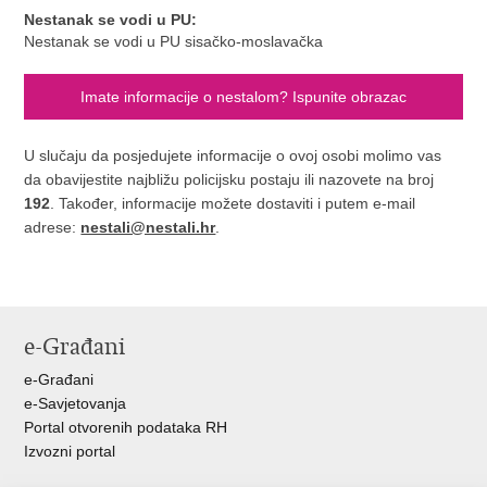
Nestanak se vodi u PU:
Nestanak se vodi u PU sisačko-moslavačka
Imate informacije o nestalom? Ispunite obrazac
U slučaju da posjedujete informacije o ovoj osobi molimo vas
da obavijestite najbližu policijsku postaju ili nazovete na broj
192
. Također, informacije možete dostaviti i putem e-mail
adrese:
nestali@nestali.hr
.
e-Građani
e-Građani
e-Savjetovanja
Portal otvorenih podataka RH
Izvozni portal