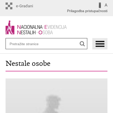
Preskoči
A
A
na
Prilagodba pristupačnosti
glavni
sadržaj
Nestale osobe