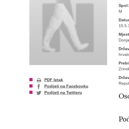
Spol:
M
Datu
15.5.
Mjest
Donja
Držav
hrvat
Prebi
Zrins
Drža
PDF letak
Repub
Podijeli na Facebooku
Podijeli na Twitteru
Oso
Pod