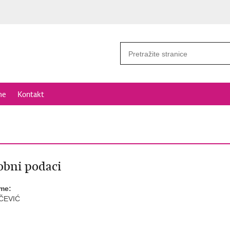
me
Kontakt
bni podaci
ime:
ČEVIĆ