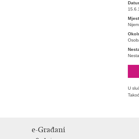
Datu
15.6.
Mjes
Nijem
Okol
Osoba
Nest
Nesta
U slu
Takođ
e-Građani