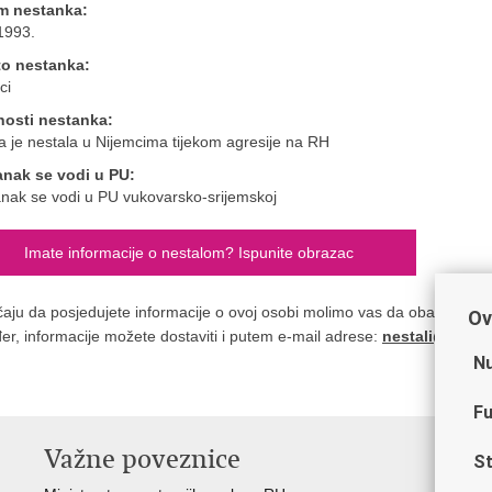
m nestanka:
1993.
to nestanka:
ci
nosti nestanka:
 je nestala u Nijemcima tijekom agresije na RH
anak se vodi u PU:
nak se vodi u PU vukovarsko-srijemskoj
Imate informacije o nestalom? Ispunite obrazac
čaju da posjedujete informacije o ovoj osobi molimo vas da obavijestite n
Ov
er, informacije možete dostaviti i putem e-mail adrese:
nestali@nestal
Nu
Fu
Važne poveznice
St