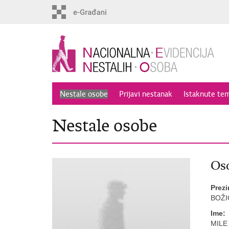
Preskoči
na
glavni
sadržaj
Nestale osobe
Prijavi nestanak
Istaknute te
Nestale osobe
Oso
Prez
BOŽI
Ime:
MILE