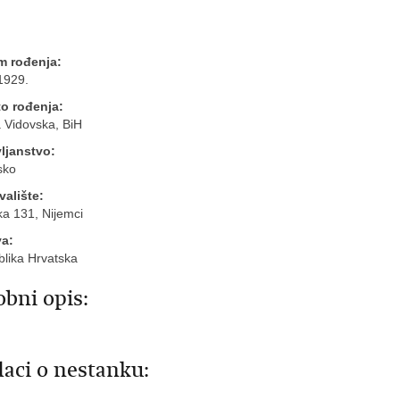
m rođenja:
1929.
o rođenja:
 Vidovska, BiH
ljanstvo:
sko
valište:
ka 131, Nijemci
va:
lika Hrvatska
bni opis:
aci o nestanku: