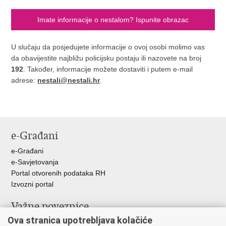
Imate informacije o nestalom? Ispunite obrazac
U slučaju da posjedujete informacije o ovoj osobi molimo vas
da obavijestite najbližu policijsku postaju ili nazovete na broj
192
. Također, informacije možete dostaviti i putem e-mail
adrese:
nestali@nestali.hr
.
e-Građani
e-Građani
e-Savjetovanja
Portal otvorenih podataka RH
Izvozni portal
Važne poveznice
Ova stranica upotrebljava kolačiće
Ministarstvo unutarnjih poslova RH