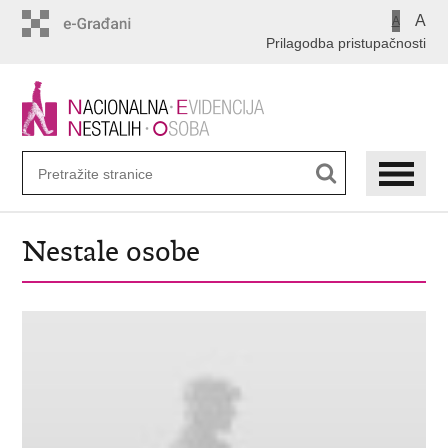
Preskoči
A
A
na
Prilagodba pristupačnosti
glavni
sadržaj
Nestale osobe