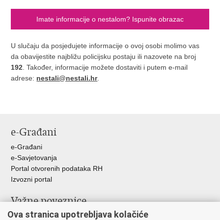
Imate informacije o nestalom? Ispunite obrazac
U slučaju da posjedujete informacije o ovoj osobi molimo vas
da obavijestite najbližu policijsku postaju ili nazovete na broj
192
. Također, informacije možete dostaviti i putem e-mail
adrese:
nestali@nestali.hr
.
e-Građani
e-Građani
e-Savjetovanja
Portal otvorenih podataka RH
Izvozni portal
Važne poveznice
Ova stranica upotrebljava kolačiće
Ministarstvo unutarnjih poslova RH